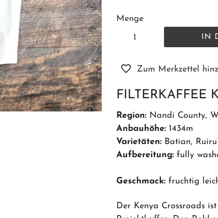
Menge
IN
Zum Merkzettel hin
FILTERKAFFEE 
Region:
Nandi County, W
Anbauhöhe:
1434m
Varietäten:
Batian, Ruiru
Aufbereitung:
fully wash
Geschmack:
fruchtig leic
Der Kenya Crossroads ist 