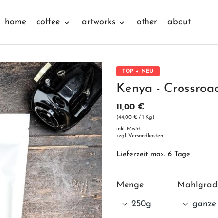
home
coffee
artworks
other
about
TOP + NEU
Kenya - Crossroa
11,00 €
(44,00 € / 1 Kg)
inkl. MwSt.
zzgl.
Versandkosten
Lieferzeit max. 6 Tage
Menge
Mahlgrad